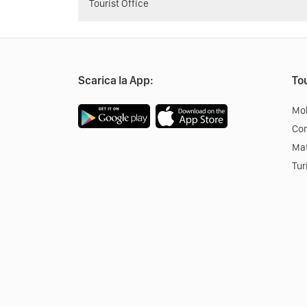
Tourist Office
Scarica la App:
Tou
Mob
Co
Mat
Tur