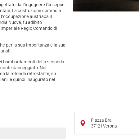
progettato dall'ingegnere Giuseppe
entale. La costruzione comincia
 l'occupazione austriaca il
rdia Nuova, fu adibito
ll'Imperiale Regio Comando di
che per la sua importanza e la sua
unali.
ttivi bombardamenti della seconda
emente danneggiato. Nel
on la rotonda retrostante, su
iani, e quindi inaugurato nel
Piazza Bra
37121
Verona