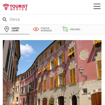
VARESE
PUNTI DI
PERCORSI
LIGURE
INTERESSE
EVENTI