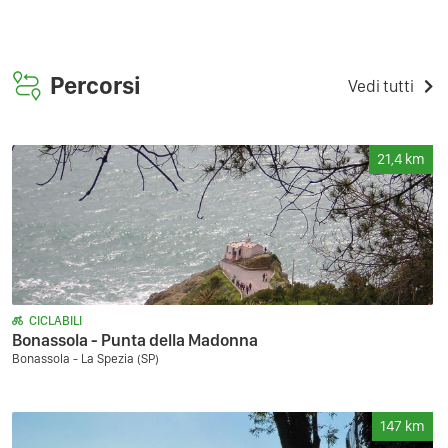
Percorsi
Vedi tutti
21,4
km
CICLABILI
Bonassola - Punta della Madonna
Bonassola - La Spezia (SP)
147
km