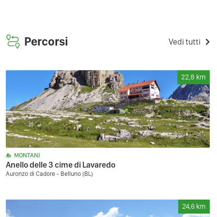
Percorsi
Vedi tutti
22,8
km
MONTANI
Anello delle 3 cime di Lavaredo
Auronzo di Cadore - Belluno (BL)
24,6
km