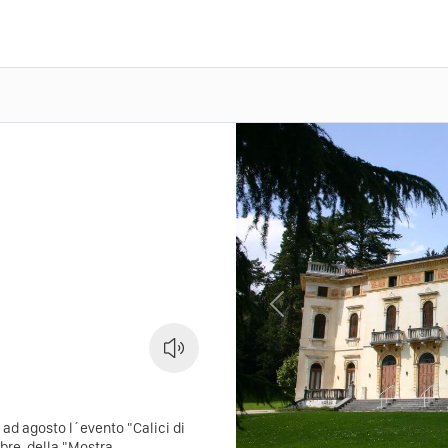
Previous
 ad agosto l´evento "Calici di
mbre, della "Mostra