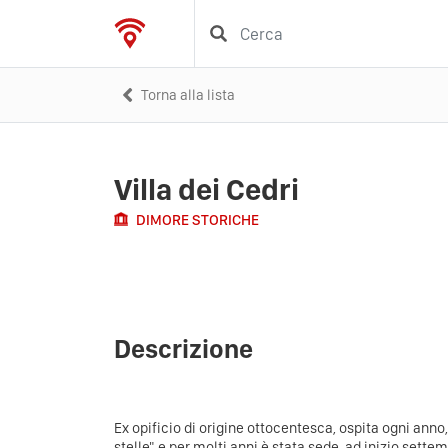
Torna alla lista
Villa dei Cedri
DIMORE STORICHE
Descrizione
Ex opificio di origine ottocentesca, ospita ogni anno,
stelle" e per molti anni è stata sede, ad inizio sette