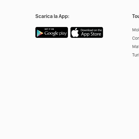
Scarica la App:
Tou
Mob
Co
Mat
Tur