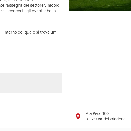
te rassegna del settore vinicolo.
e, i concerti, gli eventi che la
'interno del quale si trova un'
Via Piva, 100
31049
Valdobbiadene