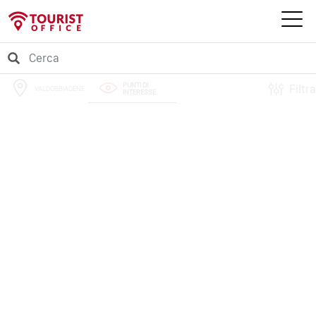
PUNTI DI
Filtra
VALDOBBIADENE
INTERESSE
PERCORSI
EVENTI