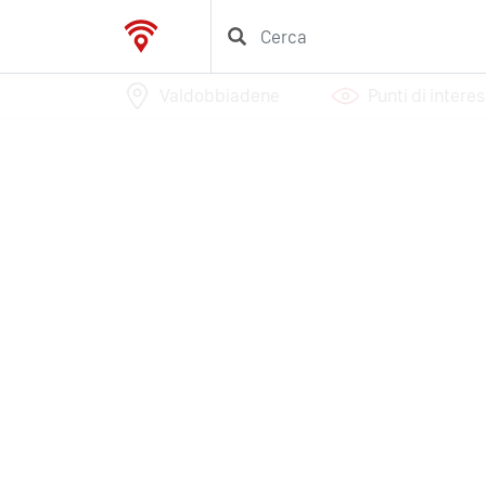
Valdobbiadene
Punti di intere