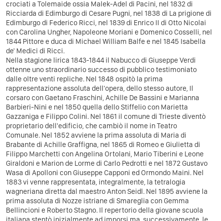
crociati a Tolemaide ossia Malek-Adel di Pacini, nel 1832 di
Ricciarda di Edimburgo di Cesare Pugni, nel 1838 di La prigione di
Edimburgo di Federico Ricci, nel 1839 di Enrico II di Otto Nicolai
con Carolina Ungher, Napoleone Moriani e Domenico Cosselli, nel
1844 Pittore e duca di Michael William Balfe e nel 1845 Isabella
de' Medici di Ricci.
Nella stagione lirica 1843-1844 il Nabucco di Giuseppe Verdi
ottenne uno straordinario successo di pubblico testimoniato
dalle oltre venti repliche. Nel 1848 ospitò la prima
rappresentazione assoluta dell'opera, dello stesso autore, Il
corsaro con Gaetano Fraschini, Achille De Bassini e Marianna
Barbieri-Nini e nel 1850 quella dello Stiffelio con Marietta
Gazzaniga e Filippo Colini. Nel 1861 il comune di Trieste diventò
proprietario dell'edificio, che cambiò il nome in Teatro
Comunale. Nel 1852 avviene la prima assoluta di Maria di
Brabante di Achille Graffigna, nel 1865 di Romeo e Giulietta di
Filippo Marchetti con Angelina Ortolani, Mario Tiberini e Leone
Giraldoni e Marion de Lorme di Carlo Pedrotti e nel 1872 Gustavo
Wasa di Apolloni con Giuseppe Capponi ed Ormondo Maini. Nel
1883 vi venne rappresentata, integralmente, la tetralogia
wagneriana diretta dal maestro Anton Seidl. Nel 1895 avviene la
prima assoluta di Nozze istriane di Smareglia con Gemma
Bellincioni e Roberto Stagno. Il repertorio della giovane scuola
italiana stentò inizialmente ad imporsi ma, successivamente, le