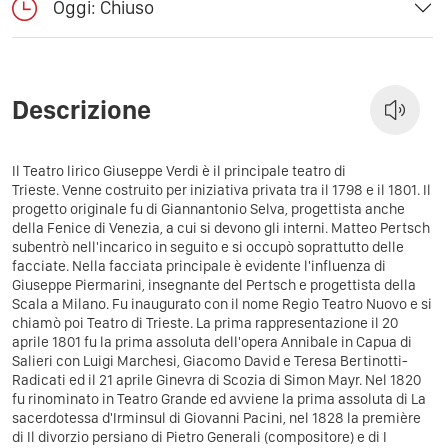
Oggi: Chiuso
Descrizione
Il Teatro lirico Giuseppe Verdi è il principale teatro di
Trieste. Venne costruito per iniziativa privata tra il 1798 e il 1801. Il
progetto originale fu di Giannantonio Selva, progettista anche
della Fenice di Venezia, a cui si devono gli interni. Matteo Pertsch
subentrò nell'incarico in seguito e si occupò soprattutto delle
facciate. Nella facciata principale è evidente l'influenza di
Giuseppe Piermarini, insegnante del Pertsch e progettista della
Scala a Milano. Fu inaugurato con il nome Regio Teatro Nuovo e si
chiamò poi Teatro di Trieste. La prima rappresentazione il 20
aprile 1801 fu la prima assoluta dell'opera Annibale in Capua di
Salieri con Luigi Marchesi, Giacomo David e Teresa Bertinotti-
Radicati ed il 21 aprile Ginevra di Scozia di Simon Mayr. Nel 1820
fu rinominato in Teatro Grande ed avviene la prima assoluta di La
sacerdotessa d'Irminsul di Giovanni Pacini, nel 1828 la première
di Il divorzio persiano di Pietro Generali (compositore) e di I