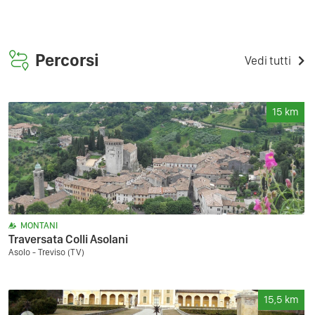
Percorsi
Vedi tutti
15
km
MONTANI
Traversata Colli Asolani
Asolo - Treviso (TV)
15,5
km