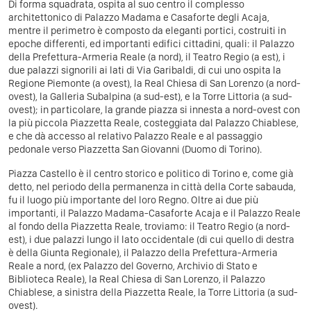
Di forma squadrata, ospita al suo centro il complesso
architettonico di Palazzo Madama e Casaforte degli Acaja,
mentre il perimetro è composto da eleganti portici, costruiti in
epoche differenti, ed importanti edifici cittadini, quali: il Palazzo
della Prefettura-Armeria Reale (a nord), il Teatro Regio (a est), i
due palazzi signorili ai lati di Via Garibaldi, di cui uno ospita la
Regione Piemonte (a ovest), la Real Chiesa di San Lorenzo (a nord-
ovest), la Galleria Subalpina (a sud-est), e la Torre Littoria (a sud-
ovest); in particolare, la grande piazza si innesta a nord-ovest con
la più piccola Piazzetta Reale, costeggiata dal Palazzo Chiablese,
e che dà accesso al relativo Palazzo Reale e al passaggio
pedonale verso Piazzetta San Giovanni (Duomo di Torino).
Piazza Castello è il centro storico e politico di Torino e, come già
detto, nel periodo della permanenza in città della Corte sabauda,
fu il luogo più importante del loro Regno. Oltre ai due più
importanti, il Palazzo Madama-Casaforte Acaja e il Palazzo Reale
al fondo della Piazzetta Reale, troviamo: il Teatro Regio (a nord-
est), i due palazzi lungo il lato occidentale (di cui quello di destra
è della Giunta Regionale), il Palazzo della Prefettura-Armeria
Reale a nord, (ex Palazzo del Governo, Archivio di Stato e
Biblioteca Reale), la Real Chiesa di San Lorenzo, il Palazzo
Chiablese, a sinistra della Piazzetta Reale, la Torre Littoria (a sud-
ovest).