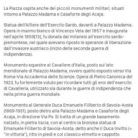
La Piazza ospita anche dei piccoli monumenti militari, situati
intorno a Palazzo Madama e Casaforte degli Acaja:
Statua dell'Alfiere dell'Esercito Sardo, davanti a Palazzo Madama.
Opera in marmo bianco di Vincenzo Vela del 1857 e inaugurata
nell'aprile 1859[13], fu donata dai milanesi all'esercito sardo-
piemontese, nel quale avevano riposto le speranze di liberazione
dall'invasore austriaco (inizio della seconda guerra di
indipendenza).
Monumento equestre al Cavaliere d'Italia, posto sul lato
meridionale di Palazzo Madama, ovvero quello esposto verso Via
Roma-Via Accademia delle Scienze. Opera di Pietro Canonica del
1923, fu fortemente voluto per ricordare tutti gli eroi dell'esercito
di Cavalleria, utilizzato sia durante le guerre di indipendenza che
nella prima guerra mondiale.
Monumento al Generale Duca Emanuele Filiberto di Savoia-Aosta
(1869-1931), posto dietro alla Palazzo Madama e Casaforte degli
Acaja, in direzione Via Po. Si tratta di un grande basamento
rialzato, in pietra liscia, con al centro la bronzea statua di
Emanuele Filiberto di Savoia-Aosta, detto anche il Duca Invitto (=
"in vittoria"), ritto in piedi e col classico elmetto e cappotto