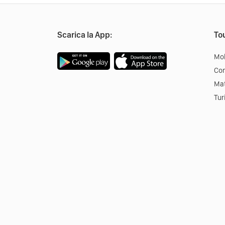
Scarica la App:
Tou
Mob
Co
Mat
Tur