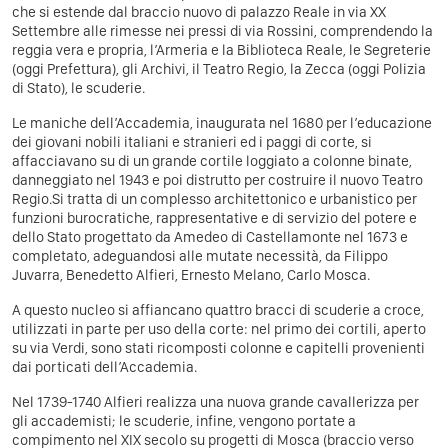
che si estende dal braccio nuovo di palazzo Reale in via XX
Settembre alle rimesse nei pressi di via Rossini, comprendendo la
reggia vera e propria, l’Armeria e la Biblioteca Reale, le Segreterie
(oggi Prefettura), gli Archivi, il Teatro Regio, la Zecca (oggi Polizia
di Stato), le scuderie.
Le maniche dell’Accademia, inaugurata nel 1680 per l’educazione
dei giovani nobili italiani e stranieri ed i paggi di corte, si
affacciavano su di un grande cortile loggiato a colonne binate,
danneggiato nel 1943 e poi distrutto per costruire il nuovo Teatro
Regio.Si tratta di un complesso architettonico e urbanistico per
funzioni burocratiche, rappresentative e di servizio del potere e
dello Stato progettato da Amedeo di Castellamonte nel 1673 e
completato, adeguandosi alle mutate necessità, da Filippo
Juvarra, Benedetto Alfieri, Ernesto Melano, Carlo Mosca.
A questo nucleo si affiancano quattro bracci di scuderie a croce,
utilizzati in parte per uso della corte: nel primo dei cortili, aperto
su via Verdi, sono stati ricomposti colonne e capitelli provenienti
dai porticati dell’Accademia.
Nel 1739-1740 Alfieri realizza una nuova grande cavallerizza per
gli accademisti; le scuderie, infine, vengono portate a
compimento nel XIX secolo su progetti di Mosca (braccio verso