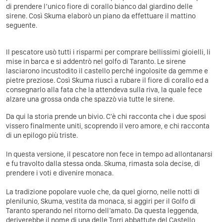
di prendere l’unico fiore di corallo bianco dal giardino delle
sirene. Così Skuma elaborò un piano da effettuare il mattino
seguente.
Il pescatore usò tutti i risparmi per comprare bellissimi gioielli, li
mise in barca e si addentrò nel golfo di Taranto. Le sirene
lasciarono incustodito il castello perché ingolosite da gemme e
pietre preziose. Così Skuma riuscì a rubare il fiore di corallo ed a
consegnarlo alla fata che la attendeva sulla riva, la quale fece
alzare una grossa onda che spazzò via tutte le sirene.
Da qui la storia prende un bivio. C'è chi racconta che i due sposi
vissero finalmente uniti, scoprendo il vero amore, e chi racconta
di un epilogo più triste.
In questa versione, il pescatore non fece in tempo ad allontanarsi
e fu travolto dalla stessa onda. Skuma, rimasta sola decise, di
prendere i voti e divenire monaca.
La tradizione popolare vuole che, da quel giorno, nelle notti di
plenilunio, Skuma, vestita da monaca, si aggiri per il Golfo di
Taranto sperando nel ritorno dell’amato. Da questa leggenda,
deriverebbe il nome di una delle Torri abbattute del Castello