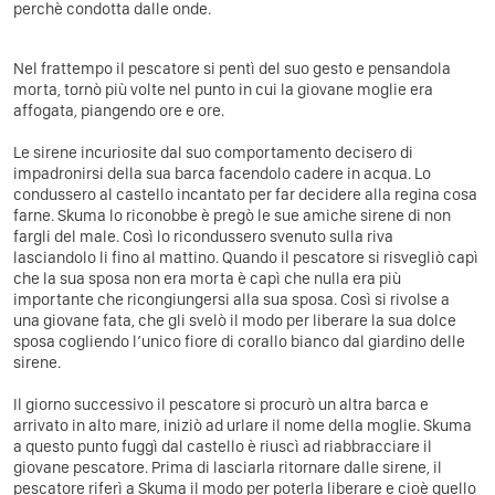
perchè condotta dalle onde.
Nel frattempo il pescatore si pentì del suo gesto e pensandola
morta, tornò più volte nel punto in cui la giovane moglie era
affogata, piangendo ore e ore.
Le sirene incuriosite dal suo comportamento decisero di
impadronirsi della sua barca facendolo cadere in acqua. Lo
condussero al castello incantato per far decidere alla regina cosa
farne. Skuma lo riconobbe è pregò le sue amiche sirene di non
fargli del male. Così lo ricondussero svenuto sulla riva
lasciandolo li fino al mattino. Quando il pescatore si risvegliò capì
che la sua sposa non era morta è capì che nulla era più
importante che ricongiungersi alla sua sposa. Così si rivolse a
una giovane fata, che gli svelò il modo per liberare la sua dolce
sposa cogliendo l’unico fiore di corallo bianco dal giardino delle
sirene.
Il giorno successivo il pescatore si procurò un altra barca e
arrivato in alto mare, iniziò ad urlare il nome della moglie. Skuma
a questo punto fuggì dal castello è riuscì ad riabbracciare il
giovane pescatore. Prima di lasciarla ritornare dalle sirene, il
pescatore riferì a Skuma il modo per poterla liberare e cioè quello