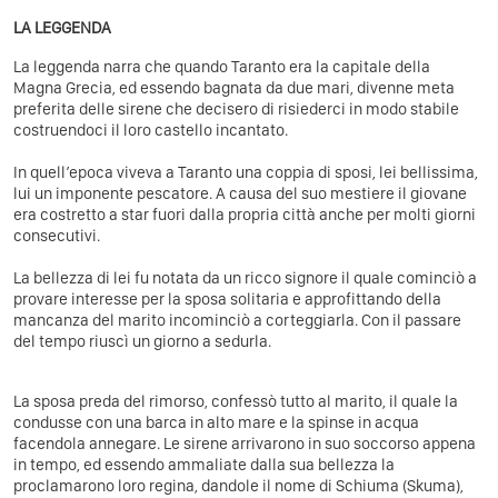
LA LEGGENDA
La leggenda narra che quando Taranto era la capitale della
Magna Grecia, ed essendo bagnata da due mari, divenne meta
preferita delle sirene che decisero di risiederci in modo stabile
costruendoci il loro castello incantato.
In quell’epoca viveva a Taranto una coppia di sposi, lei bellissima,
lui un imponente pescatore. A causa del suo mestiere il giovane
era costretto a star fuori dalla propria città anche per molti giorni
consecutivi.
La bellezza di lei fu notata da un ricco signore il quale cominciò a
provare interesse per la sposa solitaria e approfittando della
mancanza del marito incominciò a corteggiarla. Con il passare
del tempo riuscì un giorno a sedurla.
La sposa preda del rimorso, confessò tutto al marito, il quale la
condusse con una barca in alto mare e la spinse in acqua
facendola annegare. Le sirene arrivarono in suo soccorso appena
in tempo, ed essendo ammaliate dalla sua bellezza la
proclamarono loro regina, dandole il nome di Schiuma (Skuma),