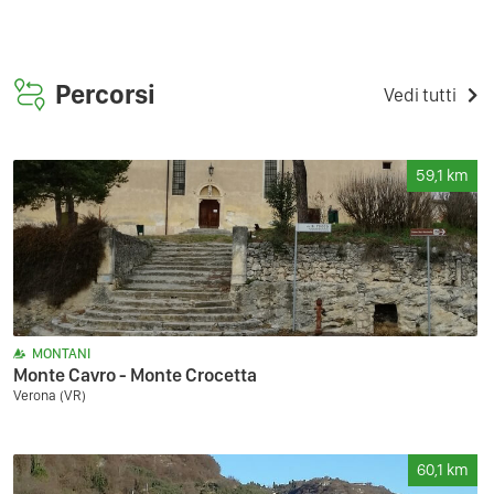
Percorsi
Vedi tutti
59,1
km
MONTANI
Monte Cavro - Monte Crocetta
Verona (VR)
60,1
km