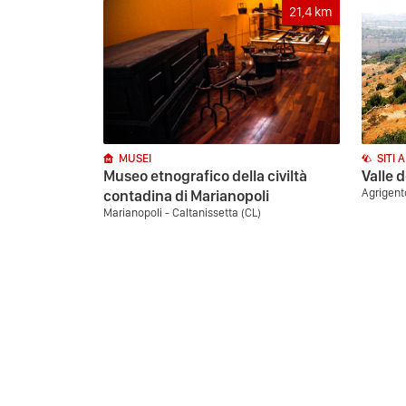
21,4
km
MUSEI
SITI 
Museo etnografico della civiltà
Valle 
Agrigent
contadina di Marianopoli
Marianopoli - Caltanissetta (CL)