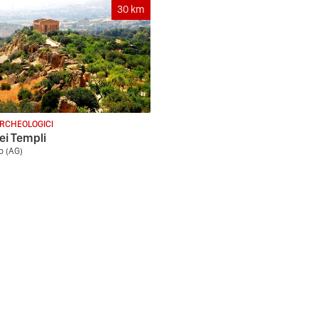
30
km
ARCHEOLOGICI
dei Templi
o (AG)