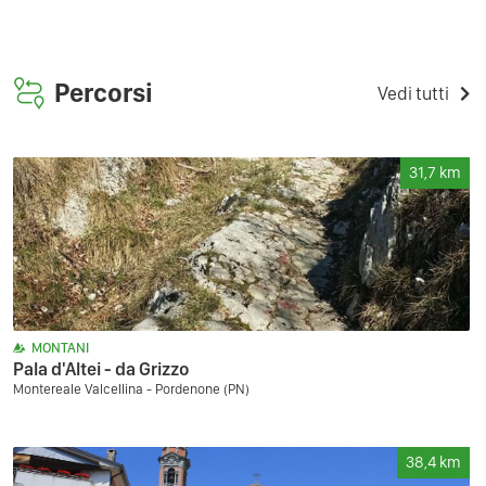
Percorsi
Vedi tutti
31,7
km
MONTANI
Pala d'Altei - da Grizzo
Montereale Valcellina - Pordenone (PN)
38,4
km