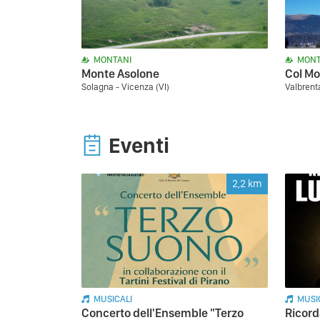
MONTANI
MONT
Monte Asolone
Col Mo
Solagna - Vicenza (VI)
Valbrent
Eventi
2,2
km
MUSICALI
MUSI
Concerto dell'Ensemble "Terzo
Ricord