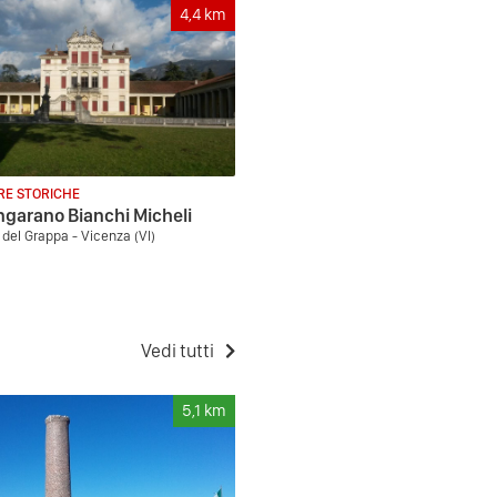
4,4
km
RE STORICHE
Angarano Bianchi Micheli
del Grappa - Vicenza (VI)
Vedi tutti
5,1
km