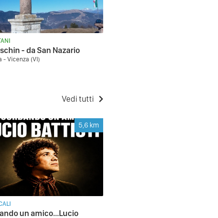
ANI
schin - da San Nazario
a - Vicenza (VI)
Vedi tutti
5,6
km
CALI
ando un amico...Lucio