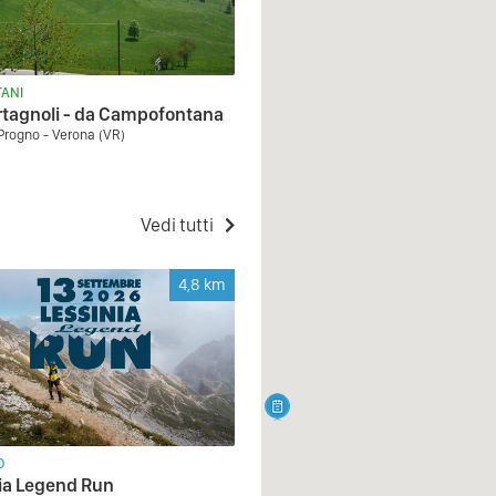
ANI
ertagnoli - da Campofontana
 Progno - Verona (VR)
Vedi tutti
4,8
km
O
ia Legend Run