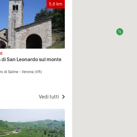
5,8
km
SE
 di San Leonardo sul monte
o di Saline - Verona (VR)
Vedi tutti