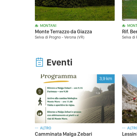
MONTANI
MONT
Monte Terrazzo da Giazza
Rif. B
Selva di Progno - Verona (VR)
Selva di
Eventi
3,9
km
ALTRO
ALTR
Camminata Malga Zebari
Lessin