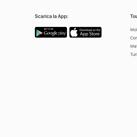
Scarica la App:
Tou
Mob
Co
Mat
Tur