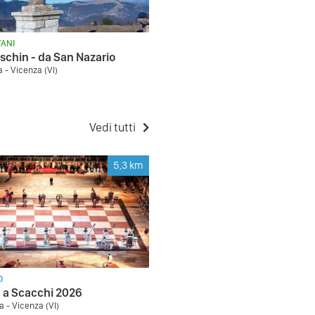
ANI
schin - da San Nazario
a - Vicenza (VI)
Vedi tutti
5,3
km
O
a a Scacchi 2026
a - Vicenza (VI)