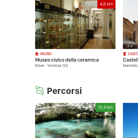
4,8
km
MUSEI
CAST
Museo civico della ceramica
Castel
Nove - Vicenza (VI)
Marostic
Percorsi
15,9
km