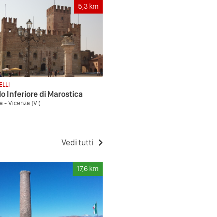
5,3
km
ELLI
lo Inferiore di Marostica
a - Vicenza (VI)
Vedi tutti
17,6
km