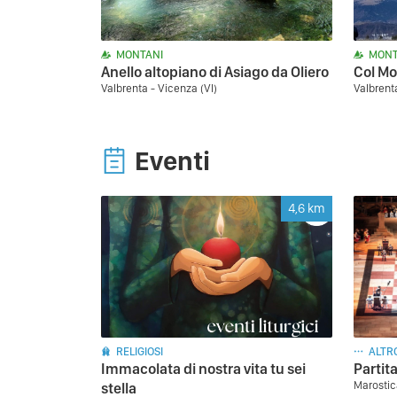
MONTANI
MONT
Anello altopiano di Asiago da Oliero
Col Mo
Valbrenta - Vicenza (VI)
Valbrent
Eventi
4,6
km
RELIGIOSI
ALTR
Immacolata di nostra vita tu sei
Partit
Marostic
stella