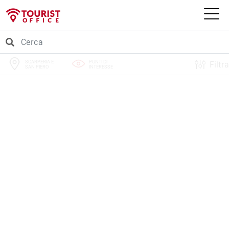
SCARPERIA E
PUNTI DI
Filtra
SAN PIERO
INTERESSE
PERCORSI
EVENTI