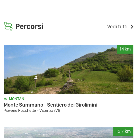
Percorsi
Vedi tutti
14
km
MONTANI
Monte Summano - Sentiero dei Girolimini
Piovene Rocchette - Vicenza (VI)
15,7
km