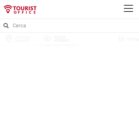
SANT'ANNA
PUNTI DI
Filtra
D'ALFAEDO
INTERESSE
PERCORSI
EVENTI