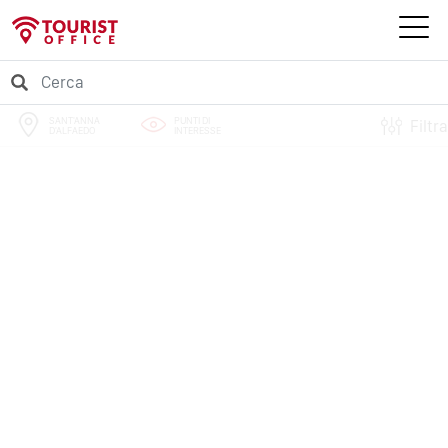
SANT'ANNA
PUNTI DI
Filtra
D'ALFAEDO
INTERESSE
PERCORSI
EVENTI