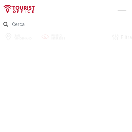
SAN
PUNTI DI
Filtra
VENDEMIANO
INTERESSE
PERCORSI
EVENTI