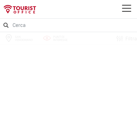
SAN
PUNTI DI
Filtra
VENDEMIANO
INTERESSE
PERCORSI
EVENTI