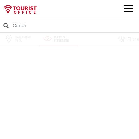
SAN PIETRO
PUNTI DI
Filtra
IN GU
INTERESSE
PERCORSI
EVENTI