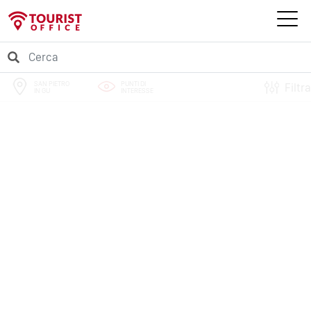
SAN PIETRO
PUNTI DI
Filtra
IN GU
INTERESSE
PERCORSI
EVENTI