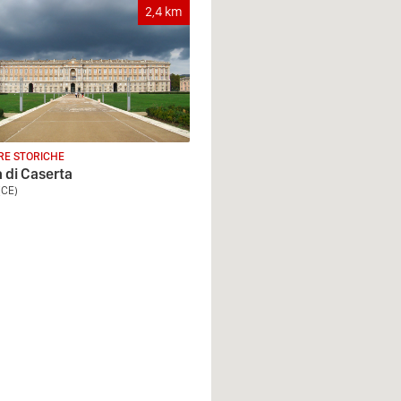
2,4
km
RE STORICHE
 di Caserta
(CE)