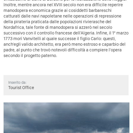
Inoltre, mentre ancora nel XVIII secolo non era difficile reperire
manodopera economica grazie ai cosiddetti barbareschi
catturati dalle navi napoletane nelle operazioni di repressione
della pirateria praticata dalle popolazioni rivierasche del
Nordafrica, tale fonte di manodopera si azzerò nel secolo
successivo con il controllo francese dell'Algeria. Infine, il 1º marzo
1773 morì Vanvitelli al quale successe il figlio Carlo: questi,
anch'egli valido architetto, era però meno estroso e caparbio del
padre, al punto che trovò notevoli difficoltà a compiere l'opera
secondo il progetto paterno.
Inserito da:
Tourist Office