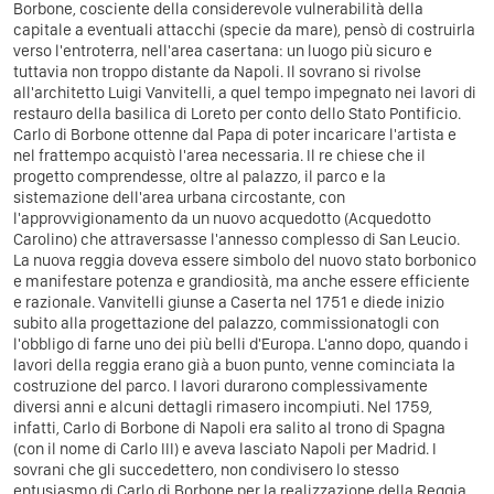
Borbone, cosciente della considerevole vulnerabilità della
capitale a eventuali attacchi (specie da mare), pensò di costruirla
verso l'entroterra, nell'area casertana: un luogo più sicuro e
tuttavia non troppo distante da Napoli. Il sovrano si rivolse
all'architetto Luigi Vanvitelli, a quel tempo impegnato nei lavori di
restauro della basilica di Loreto per conto dello Stato Pontificio.
Carlo di Borbone ottenne dal Papa di poter incaricare l'artista e
nel frattempo acquistò l'area necessaria. Il re chiese che il
progetto comprendesse, oltre al palazzo, il parco e la
sistemazione dell'area urbana circostante, con
l'approvvigionamento da un nuovo acquedotto (Acquedotto
Carolino) che attraversasse l'annesso complesso di San Leucio.
La nuova reggia doveva essere simbolo del nuovo stato borbonico
e manifestare potenza e grandiosità, ma anche essere efficiente
e razionale. Vanvitelli giunse a Caserta nel 1751 e diede inizio
subito alla progettazione del palazzo, commissionatogli con
l'obbligo di farne uno dei più belli d'Europa. L'anno dopo, quando i
lavori della reggia erano già a buon punto, venne cominciata la
costruzione del parco. I lavori durarono complessivamente
diversi anni e alcuni dettagli rimasero incompiuti. Nel 1759,
infatti, Carlo di Borbone di Napoli era salito al trono di Spagna
(con il nome di Carlo III) e aveva lasciato Napoli per Madrid. I
sovrani che gli succedettero, non condivisero lo stesso
entusiasmo di Carlo di Borbone per la realizzazione della Reggia.