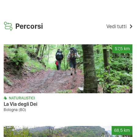
Percorsi
Vedi tutti
57,5
km
NATURALISTICI
La Via degli Dei
Bologna (BO)
68,5
km