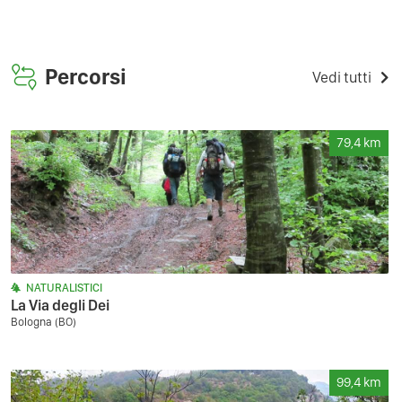
Percorsi
Vedi tutti
79,4
km
NATURALISTICI
La Via degli Dei
Bologna (BO)
99,4
km