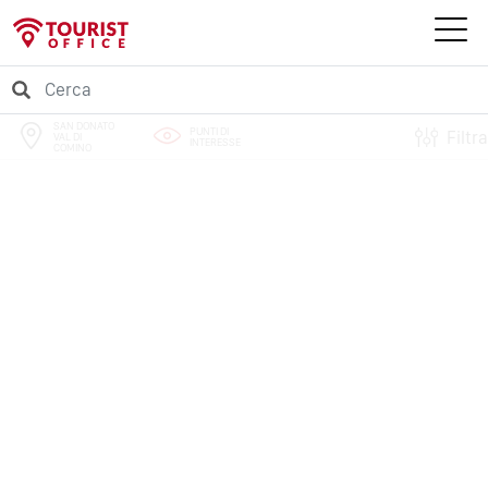
SAN DONATO
PUNTI DI
Filtra
VAL DI
INTERESSE
COMINO
PERCORSI
EVENTI