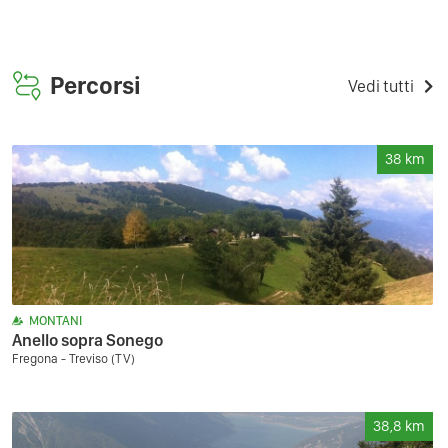
Percorsi
Vedi tutti
38
km
MONTANI
Anello sopra Sonego
Fregona - Treviso (TV)
38,8
km