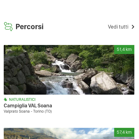
Percorsi
Vedi tutti
51,4
km
NATURALISTICI
Campiglia VAL Soana
Valprato Soana - Torino (TO)
57,4
km