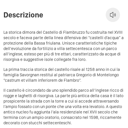
Descrizione
La storica dimora del Castello di Flambruzzo fu costruita nel XVIII
secolo e faceva parte della linea difensiva dei “castelli d’acqua” a
protezione della Bassa friulana. Unisce caratteristiche tipiche
dell'evoluzione da fortilizio a villa settecentesca con un parco
all'inglese, esteso per più di tre ettari, caratterizzato da acque di
risorgiva e suggestive isole collegate fra loro.
La prima traccia storica del castello risale al 1258 anno in cui la
famiglia Savorgnan restituì al patriarca Gregorio di Montelongo
“castrum et villam inferiorem de Flambro”.
Il castello è circondato da uno splendido parco all’inglese ricco di
rogge e laghetti di risorgiva. La parte più antica della casa è il lato
prospicente la strada con la torre a cui si accede attraversando
l’ampio fossato con un ponte che una volta era levatoio. A questo
antico nucleo fu aggiunta l’ala residenziale nel XVII secolo che
termina con un ampio oratorio, consacrato nel 1598, riccamente
decorato con stucchi settecenteschi.