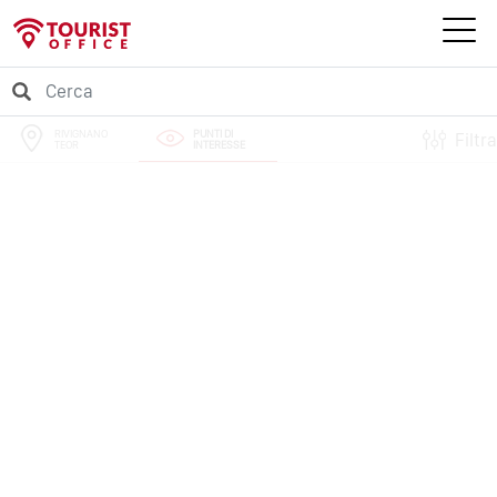
RIVIGNANO
PUNTI DI
Filtra
TEOR
INTERESSE
PERCORSI
EVENTI