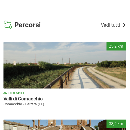
Percorsi
Vedi tutti
23,2
km
CICLABILI
Valli di Comacchio
Comacchio - Ferrara (FE)
33,2
km