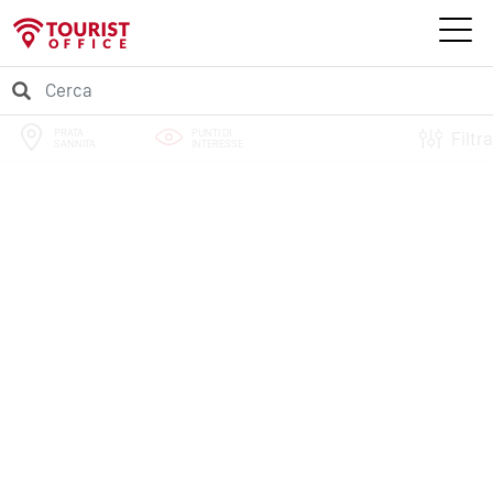
PRATA
PUNTI DI
Filtra
SANNITA
INTERESSE
PERCORSI
EVENTI