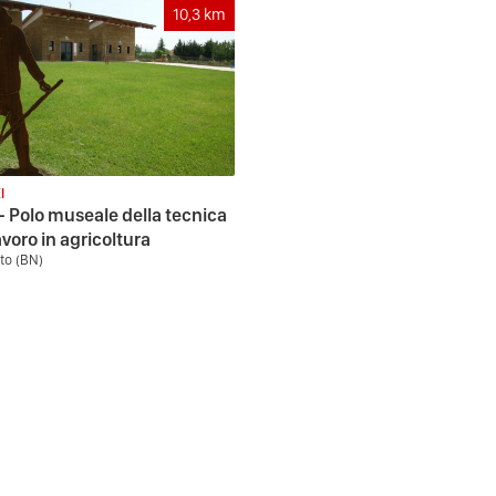
10,3
km
I
 Polo museale della tecnica
avoro in agricoltura
to (BN)