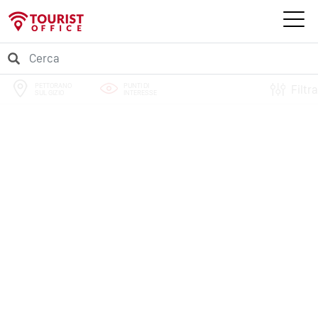
PETTORANO
PUNTI DI
Filtra
SUL GIZIO
INTERESSE
PERCORSI
EVENTI