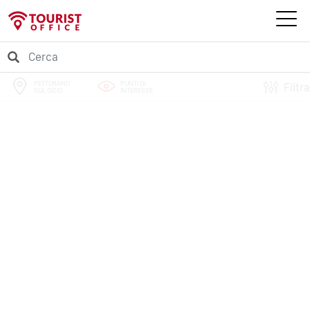
PETTORANO
PUNTI DI
Filtra
SUL GIZIO
INTERESSE
PERCORSI
EVENTI