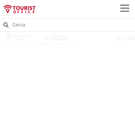
PERAROLO DI
PUNTI DI
Filtra
CADORE
INTERESSE
PERCORSI
EVENTI