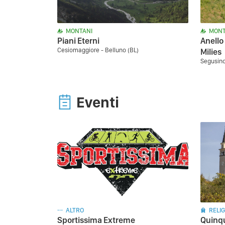
MONTANI
MONT
Piani Eterni
Anello
Cesiomaggiore - Belluno (BL)
Milies
Segusino
Eventi
ALTRO
RELIG
Sportissima Extreme
Quinq