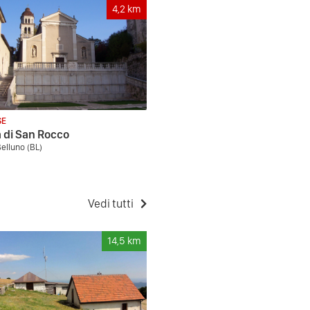
4,2
km
SE
 di San Rocco
Belluno (BL)
Vedi tutti
14,5
km