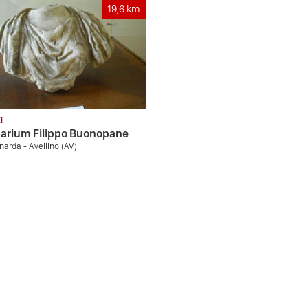
19,6
km
I
arium Filippo Buonopane
narda - Avellino (AV)