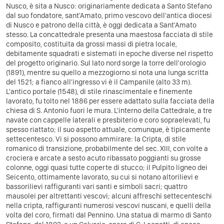
Nusco, è sita a Nusco: originariamente dedicata a Santo Stefano
dal suo fondatore, sant'Amato, primo vescovo dell'antica diocesi
di Nusco e patrono della città, è oggi dedicata a Sant'Amato
stesso.
La concattedrale presenta una maestosa facciata di stile
composito, costituita da grossi massi di pietra locale,
debitamente squadrati e sistemati in epoche diverse nel rispetto
del progetto originario. Sul lato nord sorge la torre dell'orologio
(1891), mentre su quello a mezzogiorno si nota una lunga scritta
del 1521; a fianco all'ingresso vi è il Campanile (alto 33 m).
L'antico portale (1548), di stile rinascimentale e finemente
lavorato, fu tolto nel 1886 per essere adattato sulla facciata della
chiesa di S. Antonio fuori le mura. L'interno della Cattedrale, a tre
navate con cappelle laterali e presbiterio e coro sopraelevati, fu
spesso riattato; il suo aspetto attuale, comunque, è tipicamente
settecentesco.
Vi si possono ammirare: la Cripta, di stile
romanico di transizione, probabilmente del sec. XIII, con volte a
crociera e arcate a sesto acuto ribassato poggianti su grosse
colonne, oggi quasi tutte coperte di stucco; il Pulpito ligneo dei
Seicento, ottimamente lavorato, su cui si notano altorilievi e
bassorilievi raffiguranti vari santi e simboli sacri; quattro
mausolei per altrettanti vescovi; alcuni affreschi settecenteschi
nella cripta, raffiguranti numerosi vescovi nuscani, e quelli della
volta del coro, firmati dal Pennino. Una statua di marmo di Santo