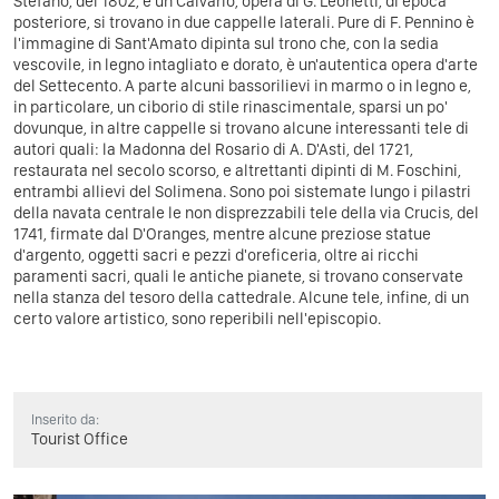
Stefano, del 1802, e un Calvario, opera di G. Leonetti, di epoca
posteriore, si trovano in due cappelle laterali.
Pure di F. Pennino è
l'immagine di Sant'Amato dipinta sul trono che, con la sedia
vescovile, in legno intagliato e dorato, è un'autentica opera d'arte
del Settecento. A parte alcuni bassorilievi in marmo o in legno e,
in particolare, un ciborio di stile rinascimentale, sparsi un po'
dovunque, in altre cappelle si trovano alcune interessanti tele di
autori quali: la Madonna del Rosario di A. D'Asti, del 1721,
restaurata nel secolo scorso, e altrettanti dipinti di M. Foschini,
entrambi allievi del Solimena. Sono poi sistemate lungo i pilastri
della navata centrale le non disprezzabili tele della via Crucis, del
1741, firmate dal D'Oranges, mentre alcune preziose statue
d'argento, oggetti sacri e pezzi d'oreficeria, oltre ai ricchi
paramenti sacri, quali le antiche pianete, si trovano conservate
nella stanza del tesoro della cattedrale. Alcune tele, infine, di un
certo valore artistico, sono reperibili nell'episcopio.
Inserito da:
Tourist Office