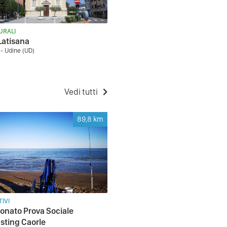
URALI
 Latisana
 - Udine (UD)
Vedi tutti
89,8
km
IVI
nato Prova Sociale
sting Caorle