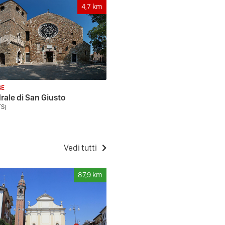
4,7
km
SE
rale di San Giusto
TS)
Vedi tutti
87,9
km