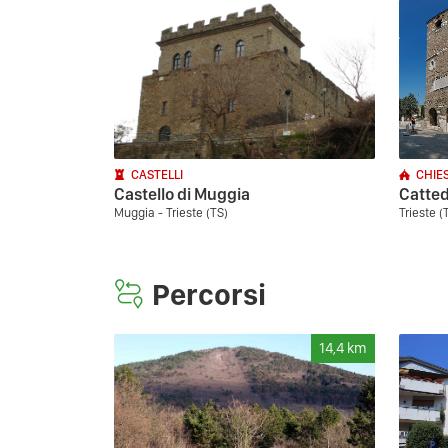
CASTELLI
CHIE
Castello di Muggia
Catted
Muggia - Trieste (TS)
Trieste (
Percorsi
14,4
km