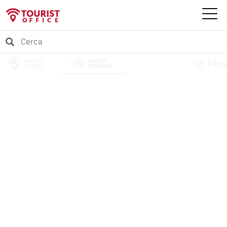
MOTTA DI
PUNTI DI
Filtra
LIVENZA
INTERESSE
PERCORSI
EVENTI