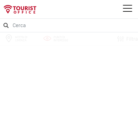
MOTTA DI
PUNTI DI
Filtra
LIVENZA
INTERESSE
PERCORSI
EVENTI