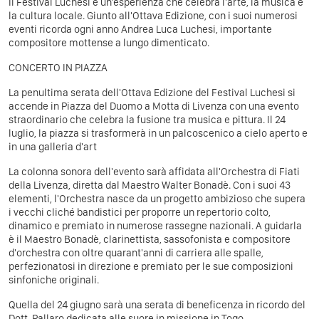
Il Festival Luchesi è un'esperienza che celebra l'arte, la musica e
la cultura locale. Giunto all'Ottava Edizione, con i suoi numerosi
eventi ricorda ogni anno Andrea Luca Luchesi, importante
compositore mottense a lungo dimenticato.
CONCERTO IN PIAZZA
La penultima serata dell'Ottava Edizione del Festival Luchesi si
accende in Piazza del Duomo a Motta di Livenza con una evento
straordinario che celebra la fusione tra musica e pittura. Il 24
luglio, la piazza si trasformerà in un palcoscenico a cielo aperto e
in una galleria d'art
La colonna sonora dell'evento sarà affidata all'Orchestra di Fiati
della Livenza, diretta dal Maestro Walter Bonadè. Con i suoi 43
elementi, l'Orchestra nasce da un progetto ambizioso che supera
i vecchi cliché bandistici per proporre un repertorio colto,
dinamico e premiato in numerose rassegne nazionali. A guidarla
è il Maestro Bonadè, clarinettista, sassofonista e compositore
d'orchestra con oltre quarant'anni di carriera alle spalle,
perfezionatosi in direzione e premiato per le sue composizioni
sinfoniche originali.
Quella del 24 giugno sarà una serata di beneficenza in ricordo del
Dott. Pallaro dedicata alle suore in missione in Togo.