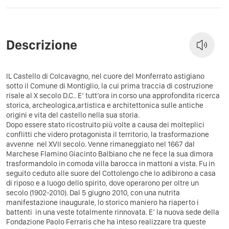
Descrizione
IL Castello di Colcavagno, nel cuore del Monferrato astigiano
sotto il Comune di Montiglio, la cui prima traccia di costruzione
risale al X secolo D.C.. E’ tutt‘ora in corso una approfondita ricerca
storica, archeologica,artistica e architettonica sulle antiche
origini e vita del castello nella sua storia.
Dopo essere stato ricostruito più volte a causa dei molteplici
conflitti che videro protagonista il territorio, la trasformazione
avvenne nel XVII secolo. Venne rimaneggiato nel 1667 dal
Marchese Flamino Giacinto Balbiano che ne fece la sua dimora
trasformandolo in comoda villa barocca in mattoni a vista. Fu in
seguito ceduto alle suore del Cottolengo che lo adibirono a casa
di riposo e a luogo dello spirito, dove operarono per oltre un
secolo (1902-2010). Dal 5 giugno 2010, con una nutrita
manifestazione inaugurale, lo storico maniero ha riaperto i
battenti in una veste totalmente rinnovata. E’ la nuova sede della
Fondazione Paolo Ferraris che ha inteso realizzare tra queste